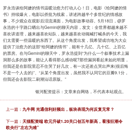
罗永浩谈给阿嬷的情书温暖治愈力打动人心！日，电影《给阿嬷的情
书》持续爆火，电影以侨批为线索，讲述跨越半个多世纪的情感故
事，不少观众在观影后泪流满面，为电影故事动容。5月18日，@罗
永浩的十字路口晒出与Gemini的聊天内容，发文：全世界都越来越不
喜欢讲道理，越来越喜欢站队，越来越喜欢动辄喊打喊杀的今天，我
们太需要一些温暖的东西了。从这个角度出发，我希望成功地为大众
提供了治愈力的这部“给阿嬷的情书”，能有十几亿、几十亿、上百亿
的票房。在与Gemini的聊天中，罗永浩提到“为什么一个叙事技术上漏
洞那么多的故事，能让人看得那么感动呢?那些漏洞看起来如此明显，
但我还是在影院里忍不住哭了好几次，有一次还差点哭出声来(很后悔
不是一个人去的)”、“从某个角度出发，虽然我不认同它的豆瓣9.1分，
但我还会去影院二刷潮汕话原版。”
银河配资提示：文章来自网络，不代表本站观点。
上一篇：
九牛网 光通信利好频出，板块表现为何反复无常？
下一篇：
天猫配资端 欧元升破1.20关口创五年新高，看涨狂潮令
欧央行“左右为难”