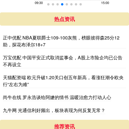
热点资讯
正中优配 NBA夏联爵士109-100灰熊，榜眼彼得森25分12
助，探花布泽尔18+7
万宝优配 中国平安正式取消监事会，A股上市险企均已公告
不再设立
天猫配资端 欧元升破1.20关口创五年新高，看涨狂潮令欧央
行“左右为难”
尚牛在线 罗永浩谈给阿嬷的情书 温暖治愈力打动人心
九牛网 光通信利好频出，板块表现为何反复无常？
推荐资讯