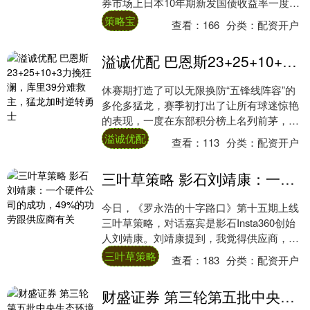
券市场上日本10年期新发国债收益率一度上
升至2.070%，达到1999年....
策略宝
查看：
166
分类：
配资开户
溢诚优配 巴恩斯23+25+10+3力挽狂澜，库里39分难救主，猛龙加时逆转勇士
休赛期打造了可以无限换防“五锋线阵容”的
多伦多猛龙，赛季初打出了让所有球迷惊艳
的表现，一度在东部积分榜上名列前茅，不
过在巴雷特受伤之后，猛龙的表现出现了明
溢诚优配
查看：
113
分类：
配资开户
显的下....
三叶草策略 影石刘靖康：一个硬件公司的成功，49%的功劳跟供应商有关
今日，《罗永浩的十字路口》第十五期上线
三叶草策略，对话嘉宾是影石Insta360创始
人刘靖康。刘靖康提到，我觉得供应商，就
是如果一个消费电子，或者说一个硬件公
三叶草策略
查看：
183
分类：
配资开户
司....
财盛证券 第三轮第五批中央生态环境保护督察全面完成督察进驻阶段工作