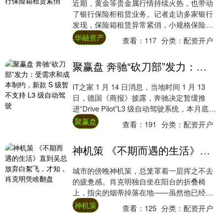
近期，黄金等贵金属行情持续火热，也带动
了银行保险柜租赁业务。记者走访多家银行
发现，保险箱租赁异常紧俏，小规格保险箱
所剩无几，大规模保险箱更是“一箱难求”，
华融资产
查看：
117
分类：
配资开户
甚至有....
聚赢盘 奔驰“砍刀部”发力：受需求和成本制约，新款 S 级暂不支持 L3 级自动驾驶
IT之家 1 月 14 日消息，当地时间 1 月 13
日，德国《商报》披露，奔驰决定暂缓推
进“Drive Pilot”L3 级自动驾驶系统，本月底即
将发布的中....
聚赢盘
查看：
191
分类：
配资开户
神机策 《不期而遇的生活》直到吴总放弃白絮飞，才知，肖克明凭啥翻盘
城市的傍晚神机策，总笼罩着一层挥之不去
的疲惫感。肖克明独自坐在阳台的折叠椅
上，指尖的烟蒂掉落在地——虽然他已经戒
烟三年，但最近的日子像一块浸透水的海
神机策
查看：
125
分类：
配资开户
绵，压得人连....