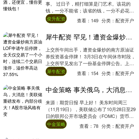
事。 过日子，精打细算是门艺术。该花的
钱，一分不能省；该省的钱，一分不必花。
选口粮白酒，更是如此——那些浮夸的包
俊升配资
查看：
149
分类：
配资开户
装、高昂的品....
犀牛配资 罕见！遭资金爆炒南方原油LOF申请午后停牌，全天仅交易了一个小时，连续二个交易日涨停，溢价率高达37.55%
上交所午间出手，遭资金爆炒的南方原油证
券投资基金停牌！ 3月3日在午间休市时段，
上交所罕见发出了一份基金停牌公告。上交
所在临时停牌公告中表示，根据南方基金申
犀牛配资
查看：
154
分类：
配资开户
请，....
中金策略 事关俄乌，大消息！美联储重磅发布，内部分歧大！A股市场风格有变
来源：期货日报 早上好！ 美东时间周三
（11月19日），美联储公布了10月28日至29
日的联邦公开市场委员会（FOMC）货币政
策会议纪要。会议纪要显示，决策者对....
中金策略
查看：
78
分类：
配资开户