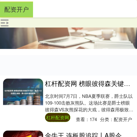
配资开户
杠杆配资网 榜眼彼得森关键球不手软！轰25+12压探花 美媒：爵士选中最佳新秀
北京时间7月7日，NBA夏季联赛，爵士队以
109-100击败灰熊队。这场比赛是爵士榜眼
彼得森VS灰熊探花的大戏，彼得森用极致的
个人表现、蝉联能力让爵士球探组扬眉....
杠杆配资网
查看：
174
分类：
配资开户
金牛王 连板股追踪丨A股今日共73只个股涨停 蒙娜丽莎收获6连板