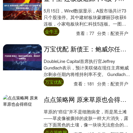
5月15日，Wind数据显示，A股市场共计73
只个股涨停。其中建材板块蒙娜丽莎收获6
连板，小家电板块利仁科技5连板。一图速
览今日连板股 举报 第一财经广告合作，....
金牛王
查看：
77
分类：
配资开户
万宝优配 新债王：鲍威尔任期结束前，美联储不会再降息
DoubleLine Capital首席执行官Jeffrey
Gundlach表示，预计美联储在现任主席鲍威
尔剩余任期内将维持利率不变。 Gundlach被
称为....
万宝优配
查看：
181
分类：
配资开户
点点策略网 原来草原也会得癌症
草原的“癌症”并不是细胞病变，而是黑土滩
——草皮像被撕掉的皮肤一样大片消失，露
出下面黑色的土壤，像一块块无法愈合的伤
疤。 黑土滩是高寒草原退化后形成的一种极
点点策略网