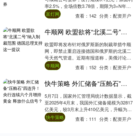
率2.5%，全场倍数3.78倍，期限为3+N年。
此单债券是西部地区首单区县级AA....
富灯网
查看：
142
分类：
配资开户
牛顺网 欧盟欲将“北溪二号”纳入制裁范围 德国总理支持这一提议
欧盟即将发布针对俄罗斯新的制裁举措牛顺
网，即禁止重启连接德国和俄罗斯的北溪二
号天然气管道。近期有报道称，美俄讨论了
重启北溪二号的可能性。 知情人士透露，欧
牛顺网
查看：
152
分类：
配资开户
盟委员....
快牛策略 外汇储备“压舱石”四连升！央行连续六个月增持黄金 释放什么信号？
5月7日，国家外汇管理局统计数据显示，截
至2025年4月末，我国外汇储备规模为32817
亿美元，较3月末上升410亿美元，升幅为
1.27%。这是我国外汇储备连续....
快牛策略
查看：
111
分类：
配资开户