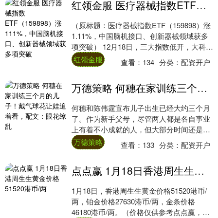
红领金服 医疗器械指数ETF（159898）涨111%，中国脑机接口、创新器械领域获多项突破
（原标题：医疗器械指数ETF（159898）涨
1.11%，中国脑机接口、创新器械领域获多
项突破） 12月18日，三大指数低开，大科技
多板块回调，医疗器械、医药商....
红领金服
查看：
134
分类：
配资开户
万德策略 何穗在家训练三个月的儿子！戴气球花让娃追着看，配文：眼花缭乱
何穗和陈伟霆宣布儿子出生已经大约三个月
了。作为新手父母，尽管两人都是各自事业
上有着不小成就的人，但大部分时间还是在
家里陪伴宝宝。毕竟，首度为人父母，面对
万德策略
查看：
133
分类：
配资开户
第一次育....
点点赢 1月18日香港周生生黄金价格51520港币/两
1月18日，香港周生生黄金价格51520港币/
两，铂金价格27630港币/两，金条价格
46180港币/两。（价格仅供参考点点赢，以