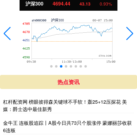
深300
4694.44
43.13
0.93%
热点资讯
杠杆配资网 榜眼彼得森关键球不手软！轰25+12压探花 美
媒：爵士选中最佳新秀
金牛王 连板股追踪丨A股今日共73只个股涨停 蒙娜丽莎收获
6连板