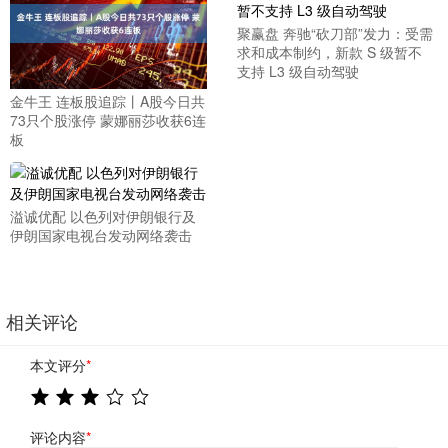
聚赢盘 奔驰“砍刀部”发力：受需
求和成本制约，新款 S 级暂不
支持 L3 级自动驾驶
金牛王 连板股追踪丨A股今日共
73只个股涨停 蒙娜丽莎收获6连
板
溢诚优配 以色列对伊朗银行及
伊朗国家电视台发动网络袭击
相关评论
本文评分
*
评论内容
*