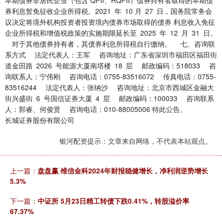
本期债券非居民企业（包含 QFII、RQFII）债券持有者取得的本期债
券利息暂免征收企业所得税。2021 年 10 月 27 日，国务院常务会
议决定将境外机构投资者投资境内债券市场取得的债券 利息收入免征
企业所得税和增值税政策的实施期限延长至 2025 年 12 月 31 日。
对于其他债券持有者，其债券利息所得税自行缴纳。 七、咨询联
系方式 法定代表人：王军 咨询地址：广东省深圳市福田区福田街
道金田路 2026 号能源大厦南塔楼 18 层 邮政编码：518033 咨
询联系人：宁伟刚 咨询电话：0755-83516072 传真电话：0755-
83516244 法定代表人：张纳沙 咨询地址：北京市西城区金融大
街兴盛街 6 号国信证券大厦 4 层 邮政编码：100033 咨询联系
人：郭睿、何俊贤 咨询电话：010-88005006 特此公告。
长城证券股份有限公司
银河配资提示：文章来自网络，不代表本站观点。
上一篇：
盘盘赢 维信金科2024年财报稳健增长，净利润逆势增长
5.3%
下一篇：
中证所 5月23日精工转债下跌0.41%，转股溢价率
67.37%