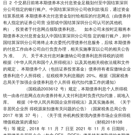
日 2 个交易日前将本期债券本次付息资金足额划付至中国结算深圳
分公司指定的银行账户。中国结算深圳分公司收到款项后，通过资金
结算系统将 本期债券本次付息资金划付给相应的付息网点（由债券持
有人指定的证券公司营 业部或中国结算深圳分公司认可的其他机
构），投资者于付息网点领取债券利息。 如本公司未按时足额将本
期债券本次付息资金划入中国结算深圳分公司指 定的银行账户，则中
国结算深圳分公司将终止本次委托代理债券付息服务，后续 本期债券
的付息工作由本公司自行负责办理，相关实施事宜以公司的相关公告
为 准。 六、关于本次付息对象缴纳公司债券利息所得税的说明
根据《中华人民共和国个人所得税法》以及其他相关税收法规和文件
的规定， 本期债券个人（包括证券投资基金）债券持有者应缴纳企业
债券利息个人所得税， 征税税率为利息额的 20%。根据《国家税务
总局关于加强企业债券利息个人所得 税代扣代缴工作的通知》
（国税函2003612 号）规定，本期债券利息个人所得税
统一由各付息网点在向债券持有人支付利息时负责代扣代缴，就地入
库。 根据《中华人民共和国企业所得税法》及其实施条例、《关于
非居民企业所 得税源泉扣缴有关问题的公告》（国家税务总局公告
2017 年第 37 号）、《关于境 外机构投资境内债券市场企业所得税
增值税政策的通知》 （财税2018108
号）等 规定，2018 年 11 月 7 日至 2021 年 11 月 6 日期间，