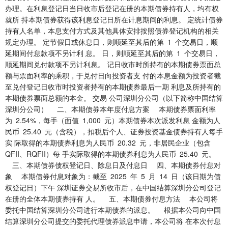
办理。在利息登记日当日收市后登记在册的本期债券持有人，均有权
就所 持本期债券获得该利息登记日所在计息期间的利息。 定统计债券
持有人名单，本息支付方式及其他具体安排按照债券登记机构的相关
规定办理。 定节假日或休息日，则顺延至其后的第 1 个交易日，顺
延期间付息款项不另计利 息。 日，则顺延至其后的第 1 个交易日，
顺延期间兑付款项不另计利息。 记日收市时所持有的本期债券票面总
额与票面利率的乘积，于兑付日向投资者支 付的本息金额为投资者截
至兑付登记日收市时投资者持有的本期债券最后一期 利息及所持有的
本期债券票面总额的本金。 交易 公司深圳分公司（以下简称中国结算
深圳分公司） 二、本期债券本年度付息方案 本期债券票面利率
为 2.54%，每手（面值 1,000 元）本期债券本次派发利息 金额为人
民币 25.40 元（含税），扣税后个人、证券投资基金债券持有人每手
实 际取得的本期债券利息为人民币 20.32 元，非居民企业（包含
QFII、RQFII）每 手实际取得的本期债券利息为人民币 25.40 元。
三、本期债券债权登记日、除息日及付息日 四、本期债券付息对
象 本期债券付息对象为：截至 2025 年 5 月 14 日（该日期为债
权登记日）下午 深圳证券交易所收市后，在中国结算深圳分公司登记
在册的全体本期债券持有 人。 五、本期债券付息方法 本公司将
委托中国结算深圳分公司进行本期债券的派息。 根据本公司向中国
结算深圳分公司提交的委托代理债券派息申请，本公司将 在本次付息