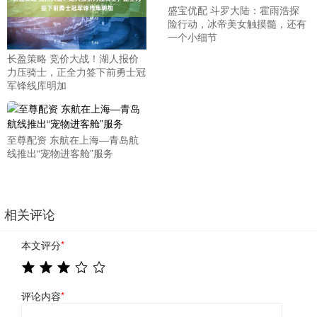
盛宝优配 斗罗大陆：霍雨浩探
险行动，冰帝美女触摸髓，还有
一个小细节
长盈策略 竞价大战！湖人报价
力压骑士，正全力签下前勇士冠
军锋线库明加
至尊配资 东航在上海—青岛航
线推出“宠物进客舱”服务
相关评论
本文评分
*
评论内容
*