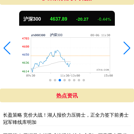
北证50
1115.17
-4.29
-0.38%
热点资讯
长盈策略 竞价大战！湖人报价力压骑士，正全力签下前勇士
冠军锋线库明加