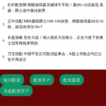
杠杆配资网 榜眼彼得森关键球不手软！轰25+12压探花 美
2、
媒：爵士选中最佳新秀
正中优配 NBA夏联爵士109-100灰熊，榜眼彼得森25分12
3、
助，探花布泽尔18+7
长盈策略 竞价大战！湖人报价力压骑士，正全力签下前勇
4、
士冠军锋线库明加
万宝优配 中国平安正式取消监事会，A股上市险企均已公
5、
告不再设立
银河配资
配资开户
配资股票
实盘配资开户