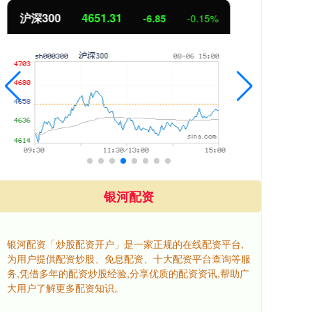
北证50
1122.88
创业
3.42
0.30%
银河配资
银河配资「炒股配资开户」是一家正规的在线配资平台,
为用户提供配资炒股、免息配资、十大配资平台查询等服
务,凭借多年的配资炒股经验,分享优质的配资资讯,帮助广
大用户了解更多配资知识。