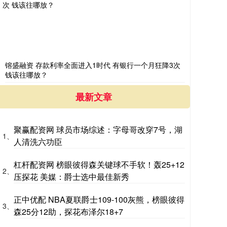
镕盛融资 存款利率全面进入1时代 有银行一个月狂降3次
钱该往哪放？
最新文章
聚赢配资网 球员市场综述：字母哥改穿7号，湖
1、
人清洗六功臣
杠杆配资网 榜眼彼得森关键球不手软！轰25+12
2、
压探花 美媒：爵士选中最佳新秀
正中优配 NBA夏联爵士109-100灰熊，榜眼彼得
3、
森25分12助，探花布泽尔18+7