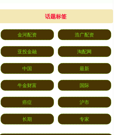
话题标签
金河配资
浩广配资
亚投金融
淘配网
中国
最新
牛金财富
国际
癌症
沪市
长期
专家