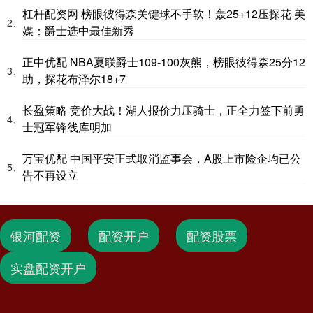
杠杆配资网 榜眼彼得森关键球不手软！轰25+12压探花 美
2、
媒：爵士选中最佳新秀
正中优配 NBA夏联爵士109-100灰熊，榜眼彼得森25分12
3、
助，探花布泽尔18+7
长盈策略 竞价大战！湖人报价力压骑士，正全力签下前勇
4、
士冠军锋线库明加
万宝优配 中国平安正式取消监事会，A股上市险企均已公
5、
告不再设立
银河配资
配资开户
配资股票
实盘配资开户