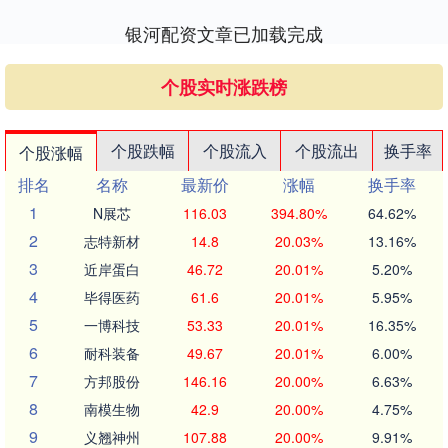
银河配资文章已加载完成
个股实时涨跌榜
个股跌幅
个股流入
个股流出
换手率
个股涨幅
排名
名称
最新价
涨幅
换手率
1
N展芯
116.03
394.80%
64.62%
2
志特新材
14.8
20.03%
13.16%
3
近岸蛋白
46.72
20.01%
5.20%
4
毕得医药
61.6
20.01%
5.95%
5
一博科技
53.33
20.01%
16.35%
6
耐科装备
49.67
20.01%
6.00%
7
方邦股份
146.16
20.00%
6.63%
8
南模生物
42.9
20.00%
4.75%
9
义翘神州
107.88
20.00%
9.91%