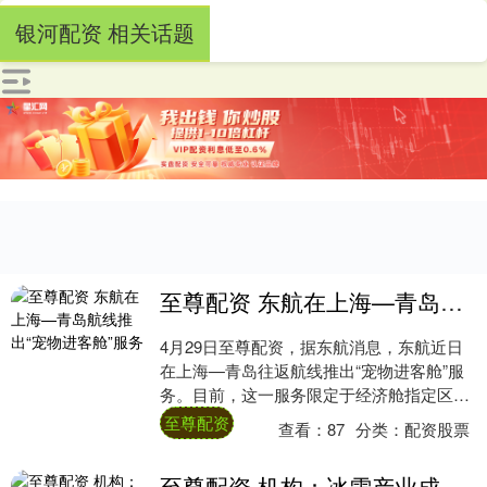
银河配资 相关话题
至尊配资 东航在上海—青岛航线推出“宠物进客舱”服务
4月29日至尊配资，据东航消息，东航近日
在上海—青岛往返航线推出“宠物进客舱”服
务。目前，这一服务限定于经济舱指定区
域。 按照规定，宠物需全程安置于前排座椅
至尊配资
查看：
87
分类：
配资股票
下方....
至尊配资 机构：冰雪产业成长空间充足 看好冰雪旅游未来发展