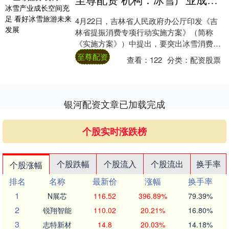
4月22日，吉林省人民政府办公厅印发《吉
林省提振消费专项行动实施方案》（简称
《实施方案》）中提出，要突出冰雪消费，
在全省重点滑雪度假区开展“滑雪场的夏
至尊配资
查看：
122
分类：
配资股票
天”系列活....
银河配资文章已加载完成
个股实时涨跌榜
个股跌幅
个股流入
个股流出
换手率
个股涨幅
排名
名称
最新价
涨幅
换手率
1
N展芯
116.52
396.89%
79.39%
2
锐翔智能
110.02
20.21%
16.80%
3
志特新材
14.8
20.03%
14.18%