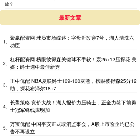
放？
最新文章
聚赢配资网 球员市场综述：字母哥改穿7号，湖人清洗六
1、
功臣
杠杆配资网 榜眼彼得森关键球不手软！轰25+12压探花 美
2、
媒：爵士选中最佳新秀
正中优配 NBA夏联爵士109-100灰熊，榜眼彼得森25分12
3、
助，探花布泽尔18+7
长盈策略 竞价大战！湖人报价力压骑士，正全力签下前勇
4、
士冠军锋线库明加
万宝优配 中国平安正式取消监事会，A股上市险企均已公
5、
告不再设立