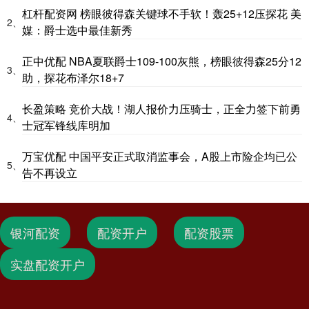
杠杆配资网 榜眼彼得森关键球不手软！轰25+12压探花 美
2、
媒：爵士选中最佳新秀
正中优配 NBA夏联爵士109-100灰熊，榜眼彼得森25分12
3、
助，探花布泽尔18+7
长盈策略 竞价大战！湖人报价力压骑士，正全力签下前勇
4、
士冠军锋线库明加
万宝优配 中国平安正式取消监事会，A股上市险企均已公
5、
告不再设立
银河配资
配资开户
配资股票
实盘配资开户